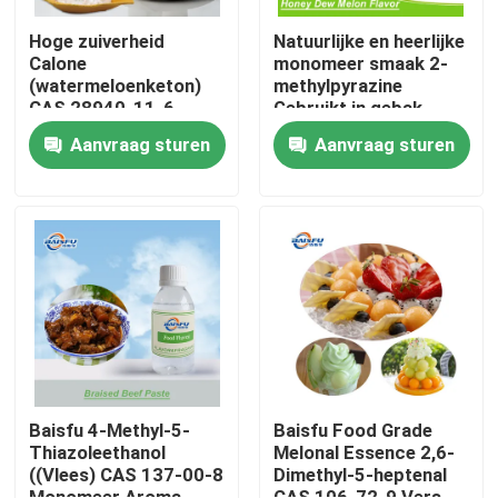
Hoge zuiverheid
Natuurlijke en heerlijke
Calone
monomeer smaak 2-
(watermeloenketon)
methylpyrazine
CAS 28940-11-6
Gebruikt in gebak,
Marine Geur Ingrediënt
koele dranken, tabak
Aanvraag sturen
Aanvraag sturen
Synthetische
aquatische nota voor
parfumerie en
cosmetica
Thuis
Producten
Baisfu 4-Methyl-5-
Baisfu Food Grade
Thiazoleethanol
Melonal Essence 2,6-
((Vlees) CAS 137-00-8
Dimethyl-5-heptenal
Video's
Monomeer Aroma,
CAS 106-72-9 Vers