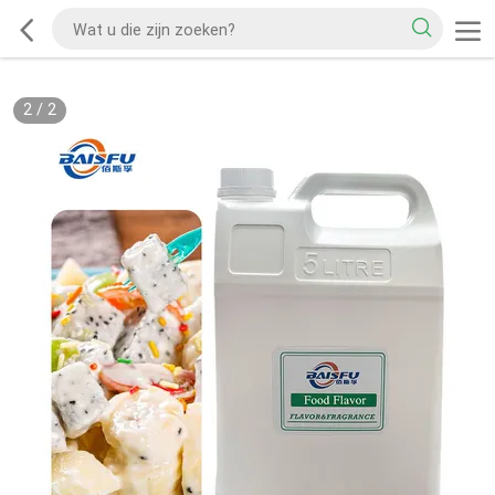
2
/
2