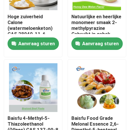
Hoge zuiverheid
Natuurlijke en heerlijke
Calone
monomeer smaak 2-
(watermeloenketon)
methylpyrazine
CAS 28940-11-6
Gebruikt in gebak,
Marine Geur Ingrediënt
koele dranken, tabak
Aanvraag sturen
Aanvraag sturen
Synthetische
aquatische nota voor
parfumerie en
cosmetica
Thuis
Producten
Baisfu 4-Methyl-5-
Baisfu Food Grade
Thiazoleethanol
Melonal Essence 2,6-
Video's
((Vlees) CAS 137-00-8
Dimethyl-5-heptenal