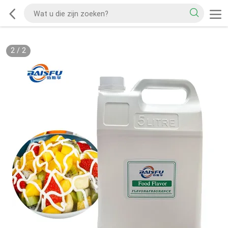
2
/
2