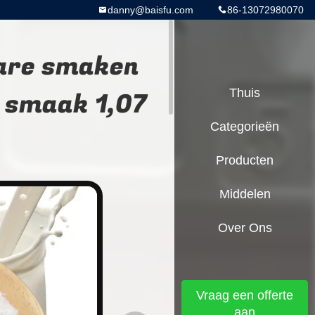
danny@baisfu.com
86-13072980070
bare smaken
 smaak 1,07
Thuis
Categorieën
Producten
Middelen
Over Ons
Vraag een offerte
aan