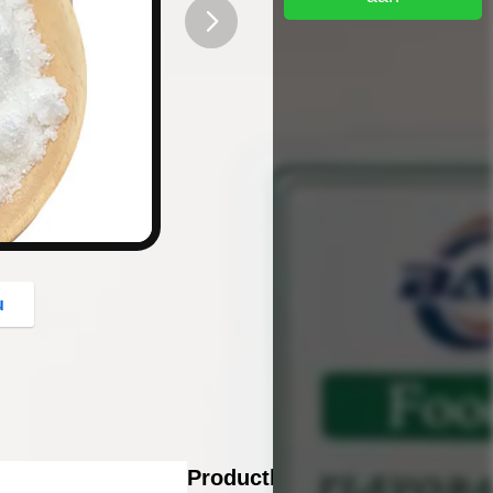
button
u
Productbeschrijving: