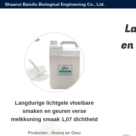
Shaanxi Baisifu Biological Engineering Co., Ltd.
La
en
Langdurige lichtgele vloeibare
smaken en geuren verse
melkkoning smaak 1,07 dichtheid
Producten
-
Aroma en Geur