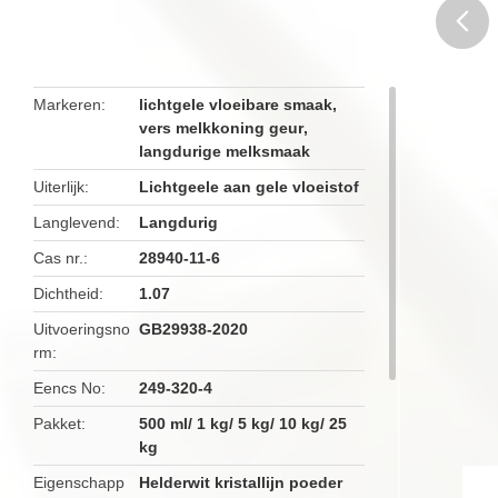
butto
Markeren
lichtgele vloeibare smaak
,
vers melkkoning geur
,
langdurige melksmaak
Uiterlijk
Lichtgeele aan gele vloeistof
Langlevend
Langdurig
Cas nr.
28940-11-6
Dichtheid
1.07
Uitvoeringsno
GB29938-2020
rm
Eencs No
249-320-4
Pakket
500 ml/ 1 kg/ 5 kg/ 10 kg/ 25
kg
Eigenschapp
Helderwit kristallijn poeder