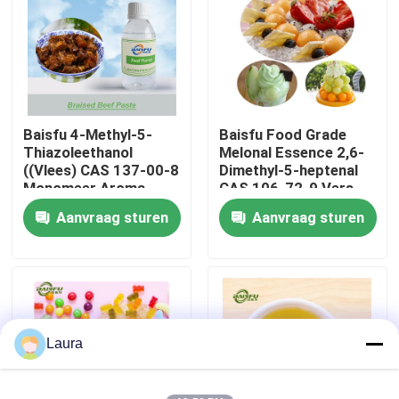
VR-show
Over ons
Baisfu 4-Methyl-5-
Baisfu Food Grade
Thiazoleethanol
Melonal Essence 2,6-
Fabriekstocht
((Vlees) CAS 137-00-8
Dimethyl-5-heptenal
Monomeer Aroma,
CAS 106-72-9 Vers
Essence Adjuvant
meloenaroma voor
Aanvraag sturen
Aanvraag sturen
Kwaliteitscontrole
drank en dagelijkse
geur
Neem contact met ons op
Nieuws
Laura
Voedingsmiddelenessenties