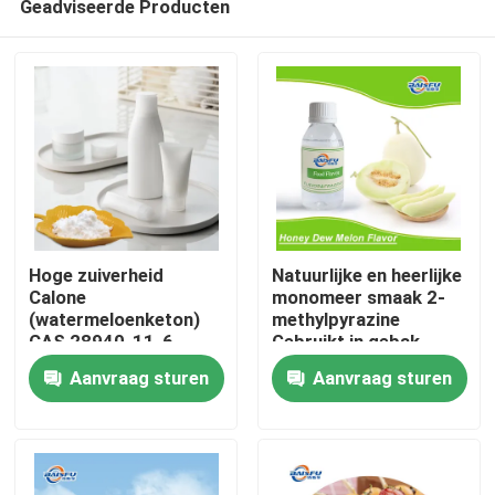
Geadviseerde Producten
Hoge zuiverheid
Natuurlijke en heerlijke
Calone
monomeer smaak 2-
(watermeloenketon)
methylpyrazine
CAS 28940-11-6
Gebruikt in gebak,
Thuis
Marine Geur Ingrediënt
koele dranken, tabak
Aanvraag sturen
Aanvraag sturen
Synthetische
aquatische nota voor
Producten
parfumerie en
cosmetica
Video's