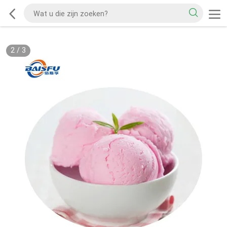
2
/
3