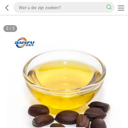
2
/
3