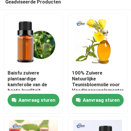
Geadviseerde Producten
Baisfu zuivere
100% Zuivere
plantaardige
Natuurlijke
kamferolie van de
Teunisbloemolie voor
beste kwaliteit
Voedingssupplementen,
Thuis
lichtgeel oliehoudende
Huidverzorging en
Aanvraag sturen
Aanvraag sturen
vloeistof voor
Persoonlijke
specerijen en
Verzorgingsproducten
Producten
cosmetische
grondstoffen
Video's