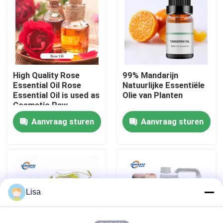
VR-show
Over ons
High Quality Rose
99% Mandarijn
Essential Oil Rose
Natuurlijke Essentiële
Fabriekstocht
Essential Oil is used as
Olie van Planten
Cosmetic Raw
Material
Aanvraag sturen
Aanvraag sturen
Kwaliteitscontrole
Neem contact met ons op
Nieuws
Lisa
Voedingsmiddelenessenties