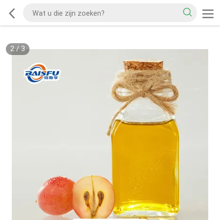
2
/
3