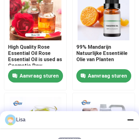
VR-show
Over ons
High Quality Rose
99% Mandarijn
Essential Oil Rose
Natuurlijke Essentiële
Fabriekstocht
Essential Oil is used as
Olie van Planten
Cosmetic Raw
Material
Aanvraag sturen
Aanvraag sturen
Kwaliteitscontrole
Neem contact met ons op
Nieuws
Lisa
Voedingsmiddelenessenties