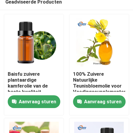
Geadviseerde Producten
Baisfu zuivere
100% Zuivere
plantaardige
Natuurlijke
kamferolie van de
Teunisbloemolie voor
beste kwaliteit
Voedingssupplementen,
Thuis
lichtgeel oliehoudende
Huidverzorging en
Aanvraag sturen
Aanvraag sturen
vloeistof voor
Persoonlijke
specerijen en
Verzorgingsproducten
Producten
cosmetische
grondstoffen
Video's