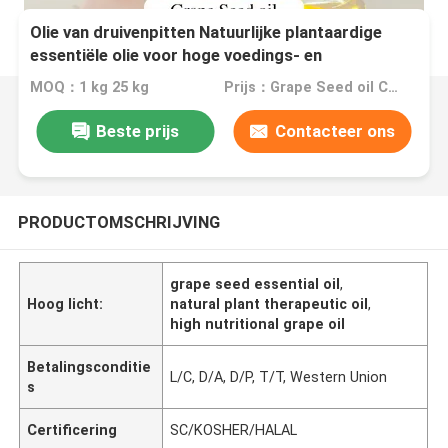
Olie van druivenpitten Natuurlijke plantaardige
essentiële olie voor hoge voedings- en
therapeutische effecten
MOQ：1 kg 25 kg
Prijs：Grape Seed oil CAS:8024-22-4
Beste prijs
Contacteer ons
PRODUCTOMSCHRIJVING
grape seed essential oil
,
Hoog licht:
natural plant therapeutic oil
,
high nutritional grape oil
Betalingsconditie
L/C, D/A, D/P, T/T, Western Union
s
Certificering
SC/KOSHER/HALAL