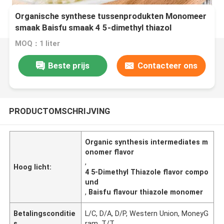
Organische synthese tussenprodukten Monomeer
smaak Baisfu smaak 4 5-dimethyl thiazol
MOQ：1 liter
Beste prijs
Contacteer ons
PRODUCTOMSCHRIJVING
Organic synthesis intermediates m
onomer flavor
,
Hoog licht:
4 5-Dimethyl Thiazole flavor compo
und
,
Baisfu flavour thiazole monomer
Betalingsconditie
L/C, D/A, D/P, Western Union, MoneyG
s
ram, T/T