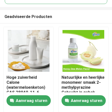
Geadviseerde Producten
Hoge zuiverheid
Natuurlijke en heerlijke
Thuis
Calone
monomeer smaak 2-
(watermeloenketon)
methylpyrazine
CAS 28940-11-6
Gebruikt in gebak,
Producten
Marine Geur Ingrediënt
koele dranken, tabak
Aanvraag sturen
Aanvraag sturen
Synthetische
aquatische nota voor
Video's