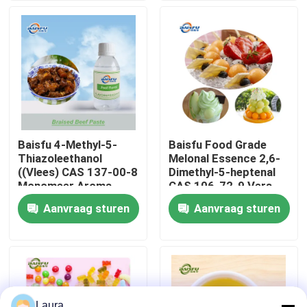
parfumerie en
cosmetica
VR-show
Over ons
Fabriekstocht
Baisfu 4-Methyl-5-
Baisfu Food Grade
Thiazoleethanol
Melonal Essence 2,6-
Kwaliteitscontrole
((Vlees) CAS 137-00-8
Dimethyl-5-heptenal
Monomeer Aroma,
CAS 106-72-9 Vers
Essence Adjuvant
meloenaroma voor
Aanvraag sturen
Aanvraag sturen
Neem contact met ons op
drank en dagelijkse
geur
Nieuws
Voedingsmiddelenessenties
Laura