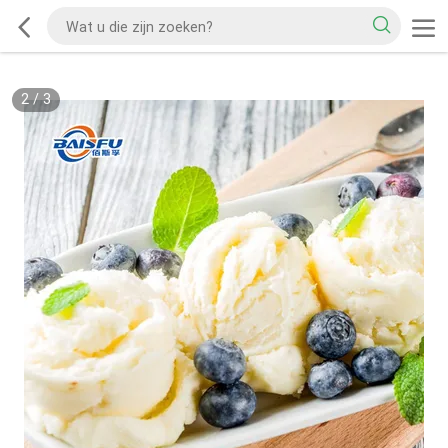
2
/
3