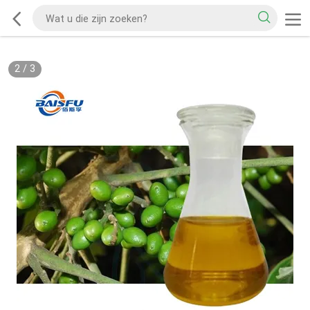
2
/
3