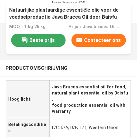
Natuurlijke plantaardige essentiële olie voor de
voedselproductie Java Brucea Oil door Baisfu
Flavours
MOQ：1 kg 25 kg
Prijs：Java brucea Oil CAS:41451-75-6
Beste prijs
Contacteer ons
PRODUCTOMSCHRIJVING
Java Brucea essential oil for food
,
natural plant essential oil by Baisfu
Hoog licht:
,
food production essential oil with
warranty
Betalingsconditie
L/C, D/A, D/P, T/T, Western Union
s