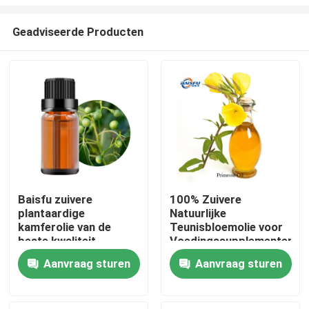
Geadviseerde Producten
Baisfu zuivere
100% Zuivere
plantaardige
Natuurlijke
Thuis
kamferolie van de
Teunisbloemolie voor
beste kwaliteit
Voedingssupplementen,
lichtgeel oliehoudende
Huidverzorging en
Producten
Aanvraag sturen
Aanvraag sturen
vloeistof voor
Persoonlijke
specerijen en
Verzorgingsproducten
cosmetische
Video's