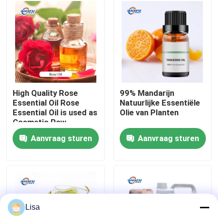
grondstoffen
VR-show
Over ons
Fabriekstocht
High Quality Rose
99% Mandarijn
Essential Oil Rose
Natuurlijke Essentiële
Essential Oil is used as
Olie van Planten
Kwaliteitscontrole
Cosmetic Raw
Material
Aanvraag sturen
Aanvraag sturen
Neem contact met ons op
Nieuws
Lisa
Voedingsmiddelenessenties