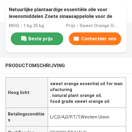
Natuurlijke plantaardige essentiële olie voor
levensmiddelen Zoete sinaasappelolie voor de
productie
MOQ：1 kg 25 kg
Prijs：Sweet Orange Oil CAS:8008-57-9
Beste prijs
Contacteer ons
PRODUCTOMSCHRIJVING
sweet orange essential oil for man
ufacturing
Hoog licht:
,
natural plant orange oil
,
food grade sweet orange oil
Betalingsconditie
L/C,D/A,D/P,T/T,Western Union
s