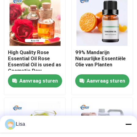
VR-show
Over ons
High Quality Rose
99% Mandarijn
Fabriekstocht
Essential Oil Rose
Natuurlijke Essentiële
Essential Oil is used as
Olie van Planten
Cosmetic Raw
Kwaliteitscontrole
Material
Aanvraag sturen
Aanvraag sturen
Neem contact met ons op
Nieuws
Lisa
Voedingsmiddelenessenties