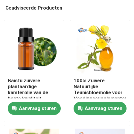
Geadviseerde Producten
Baisfu zuivere
100% Zuivere
plantaardige
Natuurlijke
kamferolie van de
Teunisbloemolie voor
Thuis
beste kwaliteit
Voedingssupplementen,
lichtgeel oliehoudende
Huidverzorging en
Aanvraag sturen
Aanvraag sturen
vloeistof voor
Persoonlijke
Producten
specerijen en
Verzorgingsproducten
cosmetische
grondstoffen
Video's