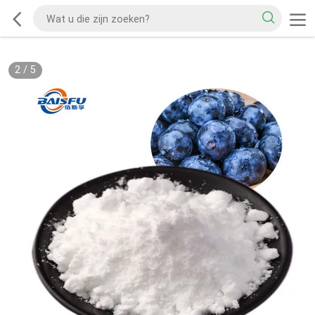
2
/
5