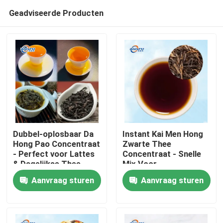
Geadviseerde Producten
Dubbel-oplosbaar Da
Instant Kai Men Hong
Hong Pao Concentraat
Zwarte Thee
- Perfect voor Lattes
Concentraat - Snelle
Thuis
& Dagelijkse Thee
Mix Voor
Warme/Koude Dranken
Aanvraag sturen
Aanvraag sturen
Producten
Video's