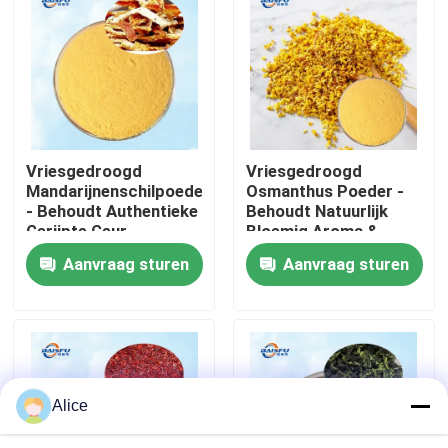
VR-show
Over ons
Vriesgedroogd
Vriesgedroogd
Fabriekstocht
Mandarijnenschilpoeder
Osmanthus Poeder -
- Behoudt Authentieke
Behoudt Natuurlijk
Gerijpte Geur
Bloemig Aroma &
Kwaliteitscontrole
Versheid
Aanvraag sturen
Aanvraag sturen
Neem contact met ons op
Nieuws
Alice
Voedingsmiddelenessenties