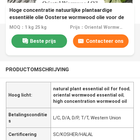
Hoge concentratie natuurlijke plantaardige
essentiële olie Oosterse wormwood olie voor de
voedingsindustrie
MOQ：1 kg 25 kg
Prijs：Oriental Wormwood Oil CAS:8016-88-4
Beste prijs
Contacteer ons
PRODUCTOMSCHRIJVING
natural plant essential oil for food
,
Hoog licht:
oriental wormwood essential oil
,
high concentration wormwood oil
Betalingsconditie
L/C, D/A, D/P, T/T, Western Union
s
Certificering
SC/KOSHER/HALAL