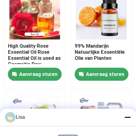
VR-show
Over ons
High Quality Rose
99% Mandarijn
Essential Oil Rose
Natuurlijke Essentiële
Fabriekstocht
Essential Oil is used as
Olie van Planten
Cosmetic Raw
Material
Aanvraag sturen
Aanvraag sturen
Kwaliteitscontrole
Neem contact met ons op
Nieuws
Lisa
Voedingsmiddelenessenties