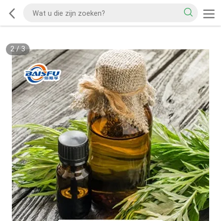
2
/
3