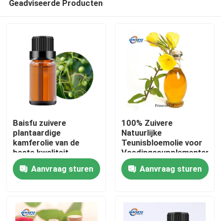
Geadviseerde Producten
Baisfu zuivere
100% Zuivere
plantaardige
Natuurlijke
kamferolie van de
Teunisbloemolie voor
beste kwaliteit
Voedingssupplementen,
Thuis
lichtgeel oliehoudende
Huidverzorging en
Aanvraag sturen
Aanvraag sturen
vloeistof voor
Persoonlijke
specerijen en
Verzorgingsproducten
Producten
cosmetische
grondstoffen
Video's