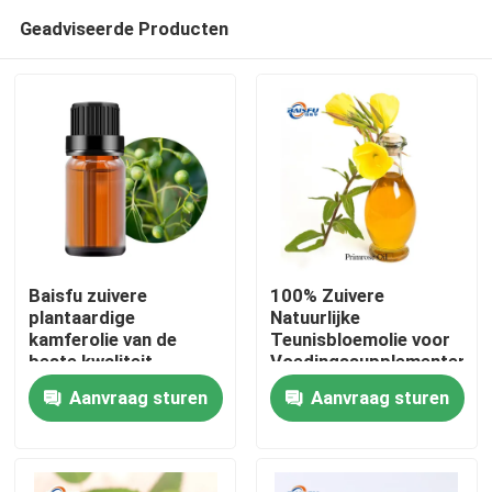
Geadviseerde Producten
Baisfu zuivere
100% Zuivere
plantaardige
Natuurlijke
kamferolie van de
Teunisbloemolie voor
Thuis
beste kwaliteit
Voedingssupplementen,
lichtgeel oliehoudende
Huidverzorging en
Aanvraag sturen
Aanvraag sturen
vloeistof voor
Persoonlijke
Producten
specerijen en
Verzorgingsproducten
cosmetische
grondstoffen
Video's