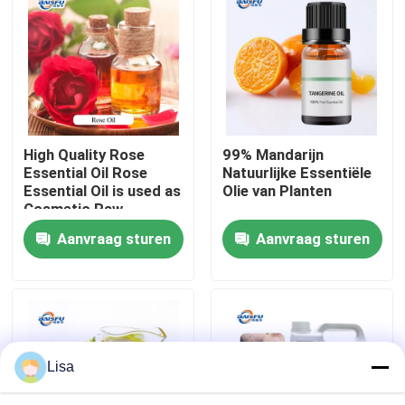
VR-show
Over ons
High Quality Rose
99% Mandarijn
Fabriekstocht
Essential Oil Rose
Natuurlijke Essentiële
Essential Oil is used as
Olie van Planten
Cosmetic Raw
Kwaliteitscontrole
Material
Aanvraag sturen
Aanvraag sturen
Neem contact met ons op
Nieuws
Lisa
Voedingsmiddelenessenties