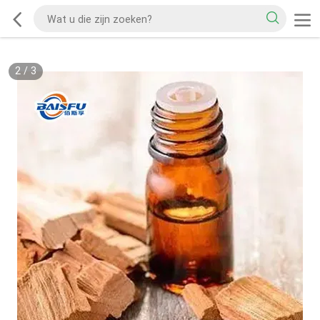
2
/
3