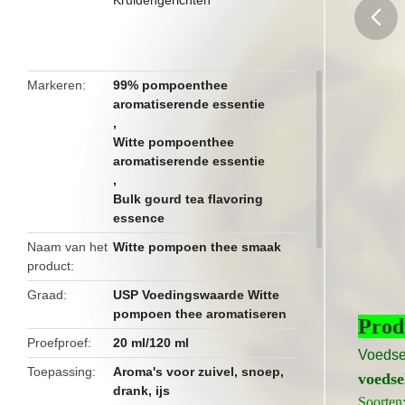
butto
Markeren
99% pompoenthee
aromatiserende essentie
,
Witte pompoenthee
aromatiserende essentie
,
Bulk gourd tea flavoring
essence
Naam van het
Witte pompoen thee smaak
product
Graad
USP Voedingswaarde Witte
pompoen thee aromatiseren
Prod
Proefproef
20 ml/120 ml
Voedse
Toepassing
Aroma's voor zuivel, snoep,
voedse
drank, ijs
Soorten