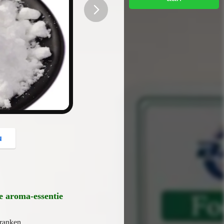
button
u
e aroma-essentie
ranken,