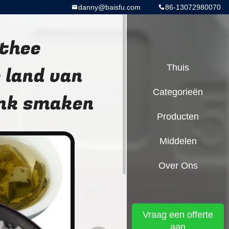
danny@baisfu.com
86-13072980070
 thee
 land van
Thuis
Categorieën
nk smaken
Producten
Middelen
Over Ons
Vraag een offerte
aan