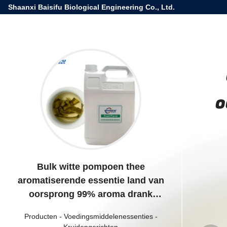
Shaanxi Baisifu Biological Engineering Co., Ltd.
o
Bulk witte pompoen thee
aromatiserende essentie land van
oorsprong 99% aroma drank
smaken
Producten
-
Voedingsmiddelenessenties
-
Kruidengerichten