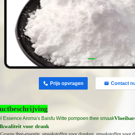
n
Prijs opvragen
Contact n
uctbeschrijving
Vloeibar
l Essence Aroma's Baisfu Witte pompoen thee smaak
lkwaliteit voor drank
:
Groene thee-essentie, smaakstoffen voor dranken, smaakstoffen voor d