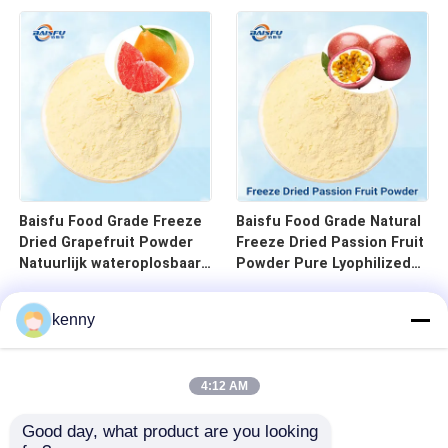
snacks
voor drankjes
Baisfu Food Grade Freeze
Baisfu Food Grade Natural
Dried Grapefruit Powder
Freeze Dried Passion Fruit
Natuurlijk wateroplosbaar
Powder Pure Lyophilized
FD Rode grapefruit Fruit
Fruit Powder Geen
Powder voor het bakken
additieven voor
kenny
van dranken
zuivelproducten
4:12 AM
Good day, what product are you looking 