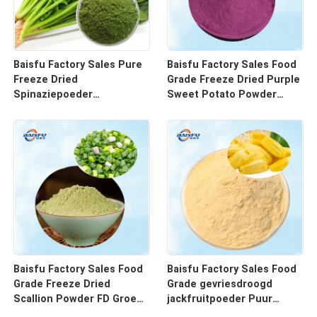
Baisfu Factory Sales Pure
Baisfu Factory Sales Food
Freeze Dried
Grade Freeze Dried Purple
Spinaziepoeder
Sweet Potato Powder
Voedingswaarde Natuurlijk
Natuurlijke voedsel
Groen Kleurmiddel FD
kleurstof & grondstof voor
Groentepoeder voor
bakken
Bakkerij
Baisfu Factory Sales Food
Baisfu Factory Sales Food
Grade Freeze Dried
Grade gevriesdroogd
Scallion Powder FD Groene
jackfruitpoeder Puur
uien kruidenpoeder voor
natuurlijk FD-fruitpoeder