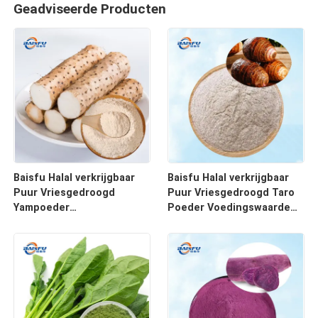
Geadviseerde Producten
Baisfu Halal verkrijgbaar
Baisfu Halal verkrijgbaar
Puur Vriesgedroogd
Puur Vriesgedroogd Taro
Yampoeder
Poeder Voedingswaarde
Voedselkwaliteit Hoog
FD Taro Root Poeder voor
voedzaam FD
Bubble Tea
Yamwortelpoeder voor
vaste drank