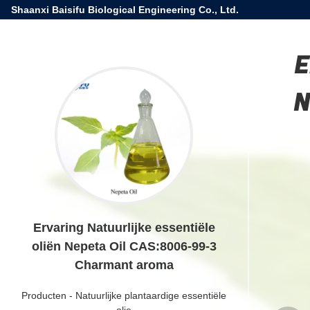
Shaanxi Baisifu Biological Engineering Co., Ltd.
E
N
Ervaring Natuurlijke essentiële
oliën Nepeta Oil CAS:8006-99-3
Charmant aroma
Producten
-
Natuurlijke plantaardige essentiële
olie