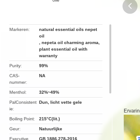
butto
Markeren
natural essential oils nepet
oil
,
nepeta oil charming aroma
,
plant essential oil with
warranty
Purity
99%
CAS-
NA
nummer
Menthol
32%~49%
PalConsistent
Dun, licht vette gele
ie
Ervari
Boiling Point
215°C(lit.)
Geur
Natuurlijke
Executive
GB 1886.278-2016