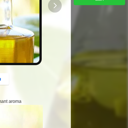
button
u
rmant aroma