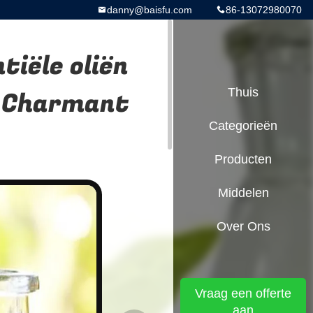
danny@baisfu.com
86-13072980070
tiële oliën
3 Charmant
Thuis
Categorieën
Producten
Middelen
Over Ons
Vraag een offerte
aan