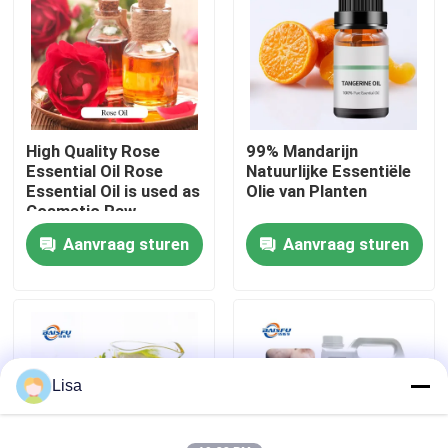
VR-show
Over ons
High Quality Rose
99% Mandarijn
Essential Oil Rose
Natuurlijke Essentiële
Fabriekstocht
Essential Oil is used as
Olie van Planten
Cosmetic Raw
Material
Aanvraag sturen
Aanvraag sturen
Kwaliteitscontrole
Neem contact met ons op
Nieuws
Lisa
Voedingsmiddelenessenties