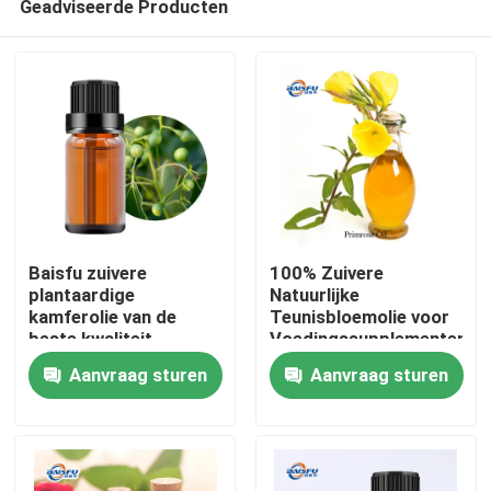
Geadviseerde Producten
Baisfu zuivere
100% Zuivere
plantaardige
Natuurlijke
kamferolie van de
Teunisbloemolie voor
beste kwaliteit
Voedingssupplementen,
Thuis
lichtgeel oliehoudende
Huidverzorging en
Aanvraag sturen
Aanvraag sturen
vloeistof voor
Persoonlijke
specerijen en
Verzorgingsproducten
Producten
cosmetische
grondstoffen
Video's