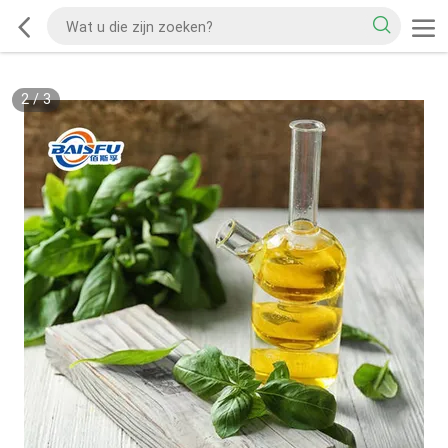
2
/
3