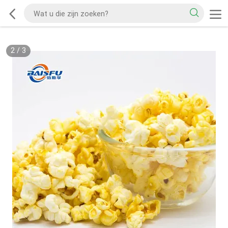
2
/
3