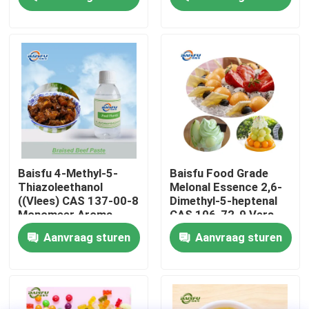
Synthetische
aquatische nota voor
parfumerie en
VR-show
cosmetica
Over ons
Fabriekstocht
Kwaliteitscontrole
Baisfu 4-Methyl-5-
Baisfu Food Grade
Thiazoleethanol
Melonal Essence 2,6-
((Vlees) CAS 137-00-8
Dimethyl-5-heptenal
Neem contact met ons op
Monomeer Aroma,
CAS 106-72-9 Vers
Essence Adjuvant
meloenaroma voor
Aanvraag sturen
Aanvraag sturen
drank en dagelijkse
geur
Nieuws
Voedingsmiddelenessenties