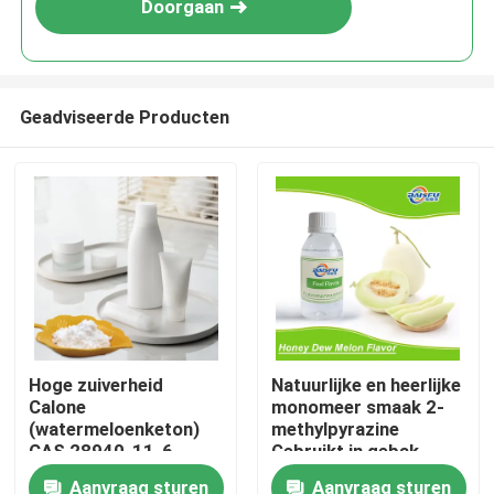
Doorgaan
Geadviseerde Producten
Thuis
Hoge zuiverheid
Natuurlijke en heerlijke
Calone
monomeer smaak 2-
Producten
(watermeloenketon)
methylpyrazine
CAS 28940-11-6
Gebruikt in gebak,
Marine Geur Ingrediënt
koele dranken, tabak
Aanvraag sturen
Aanvraag sturen
Video's