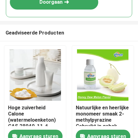
Doorgaan
Geadviseerde Producten
Thuis
Hoge zuiverheid
Natuurlijke en heerlijke
Calone
monomeer smaak 2-
Producten
(watermeloenketon)
methylpyrazine
CAS 28940-11-6
Gebruikt in gebak,
Marine Geur Ingrediënt
koele dranken, tabak
Aanvraag sturen
Aanvraag sturen
Video's