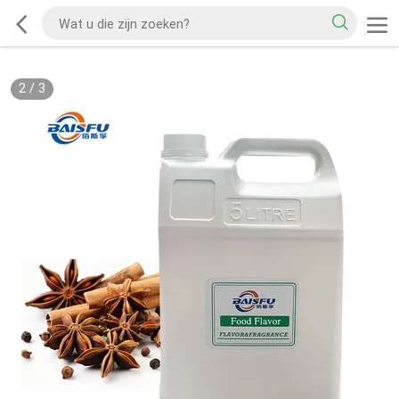
2
/
3