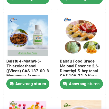
Synthetische
aquatische nota voor
parfumerie en
VR-show
cosmetica
Over ons
Fabriekstocht
Kwaliteitscontrole
Baisfu 4-Methyl-5-
Baisfu Food Grade
Thiazoleethanol
Melonal Essence 2,6-
((Vlees) CAS 137-00-8
Dimethyl-5-heptenal
Neem contact met ons op
Monomeer Aroma,
CAS 106-72-9 Vers
Essence Adjuvant
meloenaroma voor
Aanvraag sturen
Aanvraag sturen
drank en dagelijkse
geur
Nieuws
Voedingsmiddelenessenties