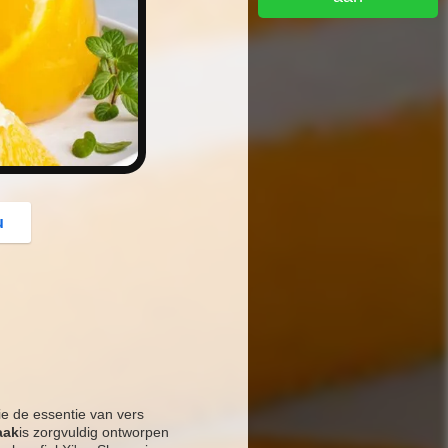
button
u
ie de essentie van vers
aak
is zorgvuldig ontworpen