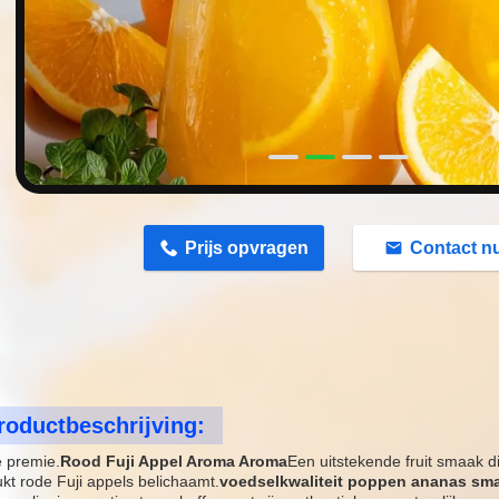
n
Prijs opvragen
Contact n
roductbeschrijving:
 premie.
Rood Fuji Appel Aroma Aroma
Een uitstekende fruit smaak d
kt rode Fuji appels belichaamt.
voedselkwaliteit poppen ananas sm