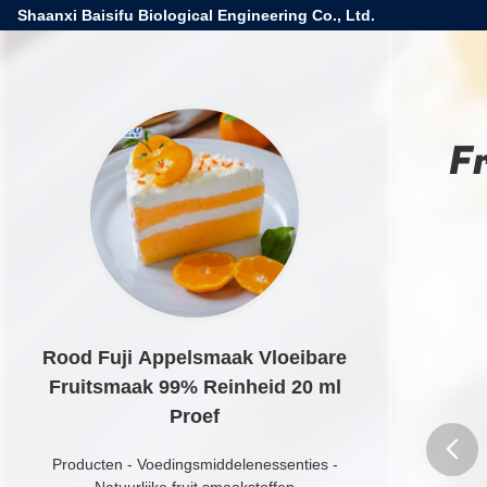
Shaanxi Baisifu Biological Engineering Co., Ltd.
F
Rood Fuji Appelsmaak Vloeibare
Fruitsmaak 99% Reinheid 20 ml
Proef
Producten
-
Voedingsmiddelenessenties
-
Natuurlijke fruit smaakstoffen