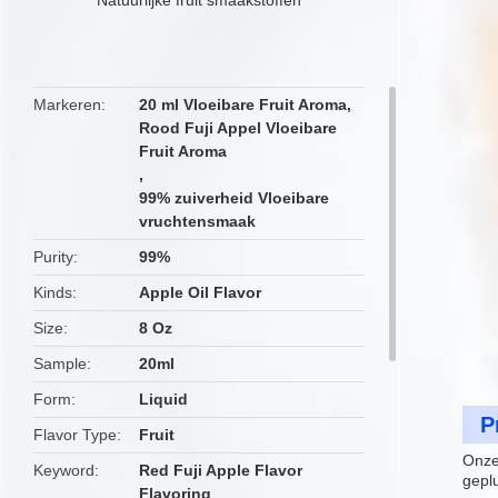
butto
Markeren
20 ml Vloeibare Fruit Aroma
,
Rood Fuji Appel Vloeibare
Fruit Aroma
,
99% zuiverheid Vloeibare
vruchtensmaak
Purity
99%
Kinds
Apple Oil Flavor
Size
8 Oz
Sample
20ml
Form
Liquid
P
Flavor Type
Fruit
Onze
Keyword
Red Fuji Apple Flavor
geplu
Flavoring