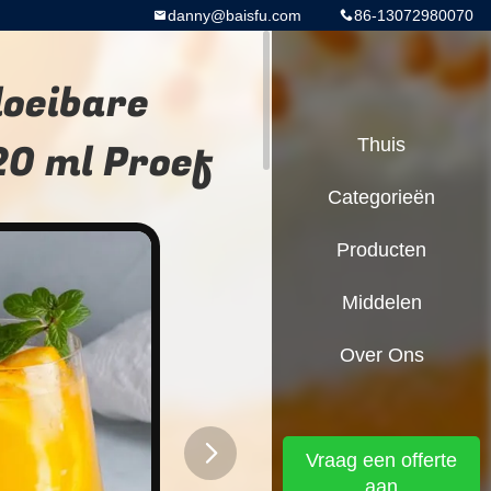
danny@baisfu.com
86-13072980070
loeibare
20 ml Proef
Thuis
Categorieën
Producten
Middelen
Over Ons
Vraag een offerte
aan