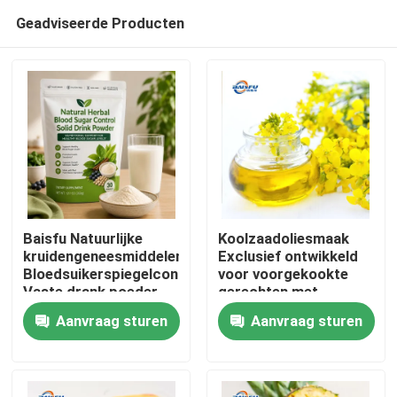
Geadviseerde Producten
Baisfu Natuurlijke
Koolzaadoliesmaak
kruidengeneesmiddelen
Exclusief ontwikkeld
Bloedsuikerspiegelcontrole
voor voorgekookte
Thuis
Vaste drank poeder
gerechten met
Moerbei blad Kudzu
eetbare olie en
Aanvraag sturen
Aanvraag sturen
wortel Ginseng Goji
Chinese
Producten
bessen Cassia zaad
kooksystemen
voor gezonde glucose
ondersteuning
Video's