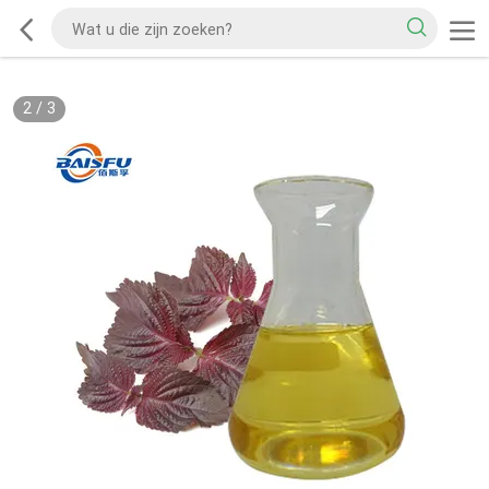
2
/
3