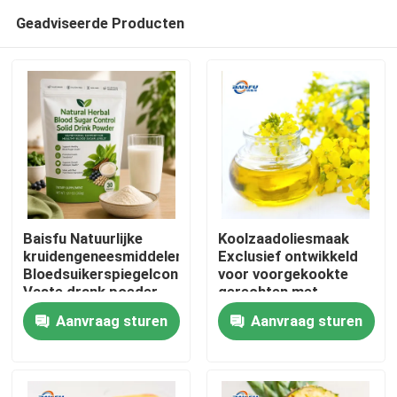
Geadviseerde Producten
Baisfu Natuurlijke
Koolzaadoliesmaak
kruidengeneesmiddelen
Exclusief ontwikkeld
Bloedsuikerspiegelcontrole
voor voorgekookte
Thuis
Vaste drank poeder
gerechten met
Moerbei blad Kudzu
eetbare olie en
Aanvraag sturen
Aanvraag sturen
wortel Ginseng Goji
Chinese
Producten
bessen Cassia zaad
kooksystemen
voor gezonde glucose
ondersteuning
Video's