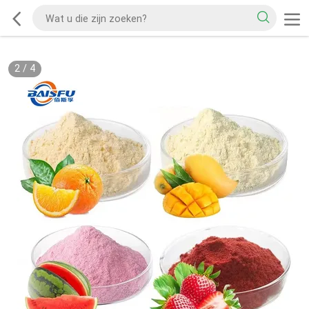
2
/
4