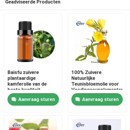
Geadviseerde Producten
Baisfu zuivere
100% Zuivere
plantaardige
Natuurlijke
kamferolie van de
Teunisbloemolie voor
beste kwaliteit
Voedingssupplementen,
Thuis
lichtgeel oliehoudende
Huidverzorging en
Aanvraag sturen
Aanvraag sturen
vloeistof voor
Persoonlijke
specerijen en
Verzorgingsproducten
Producten
cosmetische
grondstoffen
Video's