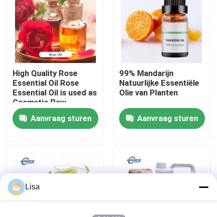
VR-show
Over ons
High Quality Rose
99% Mandarijn
Essential Oil Rose
Natuurlijke Essentiële
Fabriekstocht
Essential Oil is used as
Olie van Planten
Cosmetic Raw
Material
Aanvraag sturen
Aanvraag sturen
Kwaliteitscontrole
Neem contact met ons op
Nieuws
Lisa
Voedingsmiddelenessenties