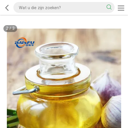
2
/
3