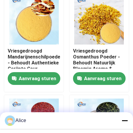
VR-show
Over ons
Vriesgedroogd
Vriesgedroogd
Fabriekstocht
Mandarijnenschilpoeder
Osmanthus Poeder -
- Behoudt Authentieke
Behoudt Natuurlijk
Gerijpte Geur
Bloemig Aroma &
Kwaliteitscontrole
Versheid
Aanvraag sturen
Aanvraag sturen
Neem contact met ons op
Nieuws
Alice
Voedingsmiddelenessenties