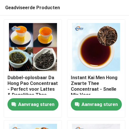
Geadviseerde Producten
Dubbel-oplosbaar Da
Instant Kai Men Hong
Hong Pao Concentraat
Zwarte Thee
- Perfect voor Lattes
Concentraat - Snelle
Thuis
& Dagelijkse Thee
Mix Voor
Warme/Koude Dranken
Aanvraag sturen
Aanvraag sturen
Producten
Video's