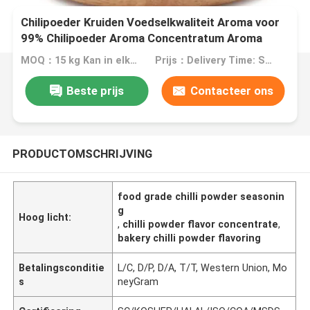
Chilipoeder Kruiden Voedselkwaliteit Aroma voor
99% Chilipoeder Aroma Concentratum Aroma
Aroma&Fragrance
MOQ：15 kg Kan in elke hoeveelheid worden besteld volgens uw behoeften
Prijs：Delivery Time: Ship Within About 2-3 Working Days After Receiving Payment
Beste prijs
Contacteer ons
PRODUCTOMSCHRIJVING
food grade chilli powder seasonin
g
Hoog licht:
,
chilli powder flavor concentrate
,
bakery chilli powder flavoring
Betalingsconditie
L/C, D/P, D/A, T/T, Western Union, Mo
s
neyGram