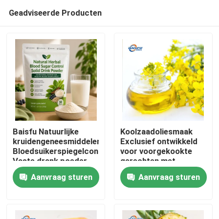
Geadviseerde Producten
Baisfu Natuurlijke
Koolzaadoliesmaak
kruidengeneesmiddelen
Exclusief ontwikkeld
Bloedsuikerspiegelcontrole
voor voorgekookte
Thuis
Vaste drank poeder
gerechten met
Moerbei blad Kudzu
eetbare olie en
Aanvraag sturen
Aanvraag sturen
wortel Ginseng Goji
Chinese
Producten
bessen Cassia zaad
kooksystemen
voor gezonde glucose
ondersteuning
Video's