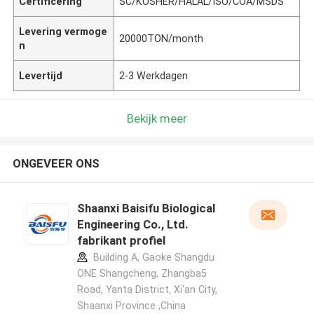
Certificering
SC/KOSHER/HALAL/ISO/COA/MSDS
Levering vermoge
20000TON/month
n
Levertijd
2-3 Werkdagen
Bekijk meer
ONGEVEER ONS
Shaanxi Baisifu Biological
Engineering Co., Ltd.
fabrikant profiel
Building A, Gaoke Shangdu
ONE Shangcheng, Zhangba5
Road, Yanta District, Xi'an City,
Shaanxi Province ,China