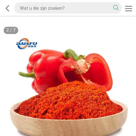
2
/
7