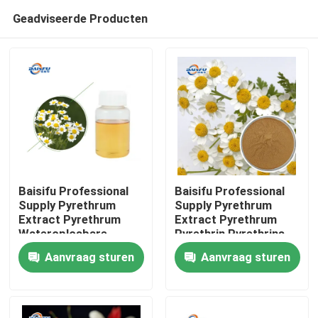
Geadviseerde Producten
Baisifu Professional
Baisifu Professional
Supply Pyrethrum
Supply Pyrethrum
Extract Pyrethrum
Extract Pyrethrum
Thuis
Wateroplosbare
Pyrethrin Pyrethrins
pyrethrinen 50% CAS
1% Cas: 8003-34-7
Aanvraag sturen
Aanvraag sturen
8003-34-7 Gele
Bruin poeder voor
Producten
vloeistof voor biocide
biocide
Video's