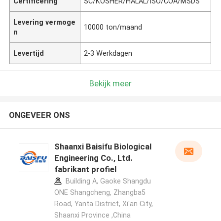
Certificering
SC/KOSHER/HALAL/ISO/COA/MSDS
Levering vermoge
10000 ton/maand
n
Levertijd
2-3 Werkdagen
Bekijk meer
ONGEVEER ONS
Shaanxi Baisifu Biological
Engineering Co., Ltd.
fabrikant profiel
Building A, Gaoke Shangdu
ONE Shangcheng, Zhangba5
Road, Yanta District, Xi'an City,
Shaanxi Province ,China