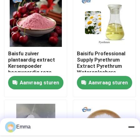
VR-show
Over ons
Baisfu zuiver
Baisifu Professional
Fabriekstocht
plantaardig extract
Supply Pyrethrum
Kersenpoeder
Extract Pyrethrum
hoogwaardig roze
Wateroplosbare
Kwaliteitscontrole
poeder voor
pyrethrinen 25% Cas
Aanvraag sturen
Aanvraag sturen
voedingssupplementen
8003-34-7 Gele
en cosmetica
vloeistof voor biocide
Neem contact met ons op
Nieuws
Emma
Voedingsmiddelenessenties