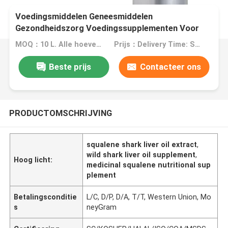
Voedingsmiddelen Geneesmiddelen
Gezondheidszorg Voedingssupplementen Voor
Squalen CAS7683-64-9 Wild Shark Liver Oil
MOQ：10 L. Alle hoeveelheden kunnen worden besteld volgens uw behoeften, op maat gemaakte verpakking
Prijs：Delivery Time: Ship Within About 2-3 Working Days After Receiving Payment
Extract
Beste prijs
Contacteer ons
PRODUCTOMSCHRIJVING
squalene shark liver oil extract
,
wild shark liver oil supplement
,
Hoog licht:
medicinal squalene nutritional sup
plement
Betalingsconditie
L/C, D/P, D/A, T/T, Western Union, Mo
s
neyGram