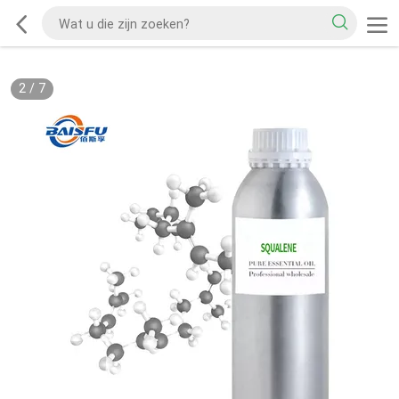
2
/
7