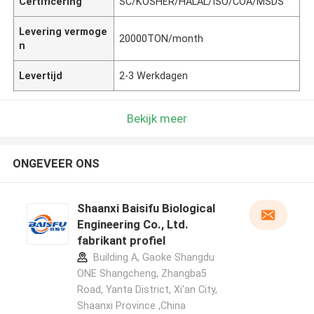
Certificering
SC/KOSHER/HALAL/ISO/COA/MSDS
Levering vermoge
20000TON/month
n
Levertijd
2-3 Werkdagen
Bekijk meer
ONGEVEER ONS
Shaanxi Baisifu Biological
Engineering Co., Ltd.
fabrikant profiel
Building A, Gaoke Shangdu
ONE Shangcheng, Zhangba5
Road, Yanta District, Xi'an City,
Shaanxi Province ,China