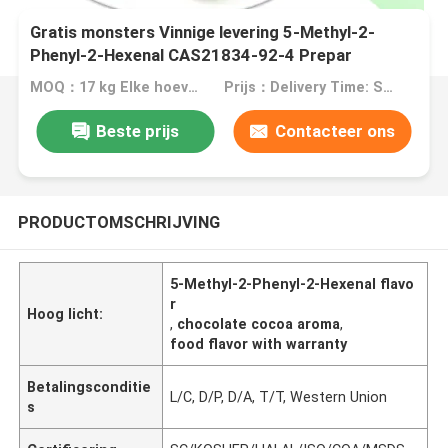
Gratis monsters Vinnige levering 5-Methyl-2-
Phenyl-2-Hexenal CAS21834-92-4 Prepar
Chocolade Cacao aroma Aroma
MOQ：17 kg Elke hoeveelheid op maat gemaakte verpakking Geen minimumbestelling
Prijs：Delivery Time: Ship Within About 2-3 Working Days After Receiving Payment
Beste prijs
Contacteer ons
PRODUCTOMSCHRIJVING
5-Methyl-2-Phenyl-2-Hexenal flavo
r
Hoog licht:
,
chocolate cocoa aroma
,
food flavor with warranty
Betalingsconditie
L/C, D/P, D/A, T/T, Western Union
s