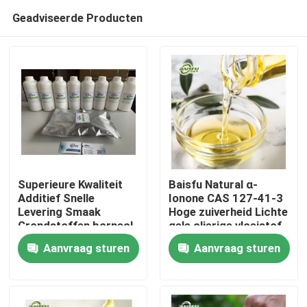
Geadviseerde Producten
Superieure Kwaliteit
Baisfu Natural α-
Additief Snelle
Ionone CAS 127-41-3
Levering Smaak
Hoge zuiverheid Lichte
Thuis
Grondstoffen borneol
gele olierige vloeistof
Food Grade Kruiden
voor voedsel smaak en
Aanvraag sturen
Aanvraag sturen
Bereid Aroma
cosmetische geur
Producten
Video's