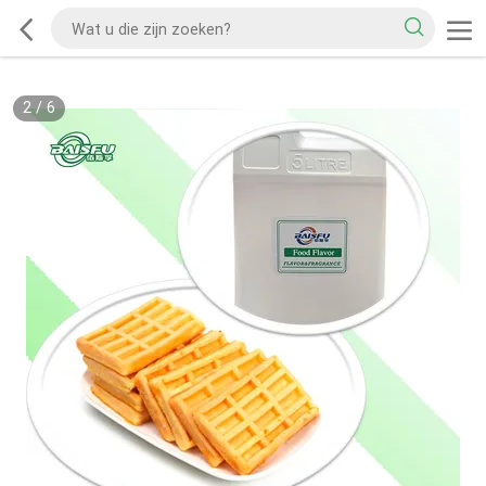
2
/
6