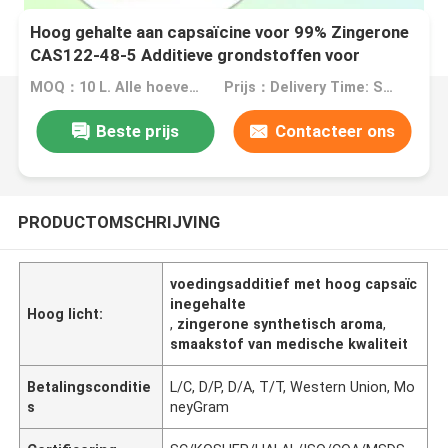
Hoog gehalte aan capsaïcine voor 99% Zingerone
CAS122-48-5 Additieve grondstoffen voor
dranken IJs
MOQ：10 L. Alle hoeveelheden kunnen worden besteld volgens uw behoeften, op maat gemaakte verpakking
Prijs：Delivery Time: Ship Within About 2-3 Working Days After Receiving Payment
Beste prijs
Contacteer ons
PRODUCTOMSCHRIJVING
voedingsadditief met hoog capsaïc
inegehalte
Hoog licht:
,
zingerone synthetisch aroma
,
smaakstof van medische kwaliteit
Betalingsconditie
L/C, D/P, D/A, T/T, Western Union, Mo
s
neyGram