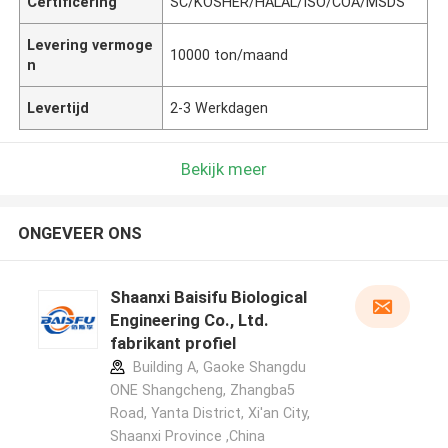
Certificering
SC/KOSHER/HALAL/ISO/COA/MSDS
Levering vermoge
10000 ton/maand
n
Levertijd
2-3 Werkdagen
Bekijk meer
ONGEVEER ONS
Shaanxi Baisifu Biological
Engineering Co., Ltd.
fabrikant profiel
Building A, Gaoke Shangdu
ONE Shangcheng, Zhangba5
Road, Yanta District, Xi'an City,
Shaanxi Province ,China