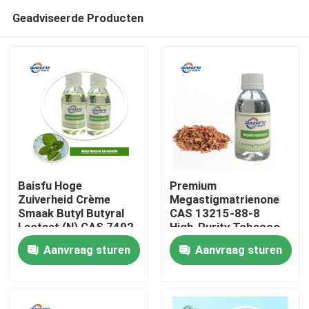
Geadviseerde Producten
Baisfu Hoge
Premium
Zuiverheid Crème
Megastigmatrienone
Smaak Butyl Butyral
CAS 13215-88-8
Thuis
Lactaat (N) CAS 7492-
High-Purity Tobacco
78-0 Food Grade voor
Aroma & Fragrance
Aanvraag sturen
Aanvraag sturen
Cosmetische
Ingredient voor
Producten
Wereldwijde
dagelijkse chemicaliën
Verzending
Video's