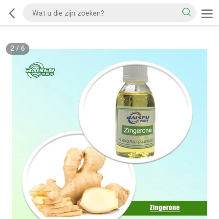
2
/
6