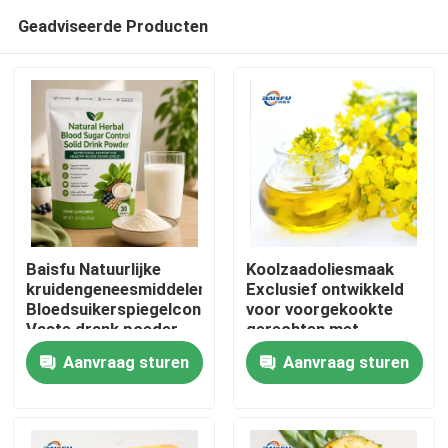
Geadviseerde Producten
Baisfu Natuurlijke
Koolzaadoliesmaak
kruidengeneesmiddelen
Exclusief ontwikkeld
Bloedsuikerspiegelcontrole
voor voorgekookte
Thuis
Vaste drank poeder
gerechten met
Moerbei blad Kudzu
eetbare olie en
Aanvraag sturen
Aanvraag sturen
wortel Ginseng Goji
Chinese
Producten
bessen Cassia zaad
kooksystemen
voor gezonde glucose
ondersteuning
Video's