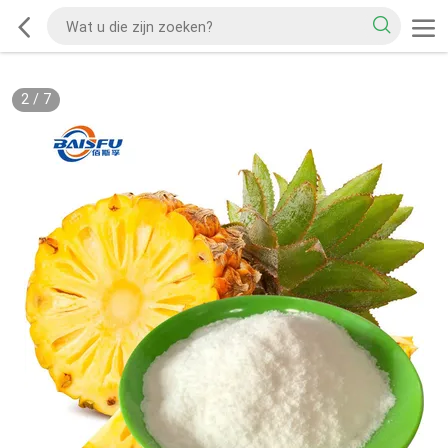
2
/
7