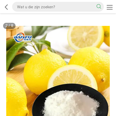
2
/
8