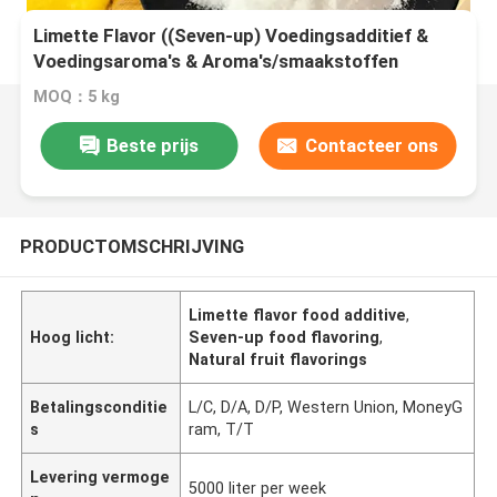
Limette Flavor ((Seven-up) Voedingsadditief &
Voedingsaroma's & Aroma's/smaakstoffen
MOQ：5 kg
Beste prijs
Contacteer ons
PRODUCTOMSCHRIJVING
Limette flavor food additive
,
Hoog licht:
Seven-up food flavoring
,
Natural fruit flavorings
Betalingsconditie
L/C, D/A, D/P, Western Union, MoneyG
s
ram, T/T
Levering vermoge
5000 liter per week