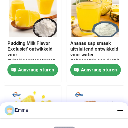
VR-show
Over ons
Pudding Milk Flavor
Ananas sap smaak
Exclusief ontwikkeld
uitsluitend ontwikkeld
Fabriekstocht
voor
voor water
zuiveldesertsystemen
gebaseerde sap drank
zoals puddingmousse
systemen met een
Aanvraag sturen
Aanvraag sturen
Kwaliteitscontrole
en melkgele met een
hoog wateroplosbare
zachte melkverbinding
heldere formule het
reproduceert
Neem contact met ons op
nauwkeurig de verse
sappige zuur-zoete
Nieuws
Emma
Voedingsmiddelenessenties