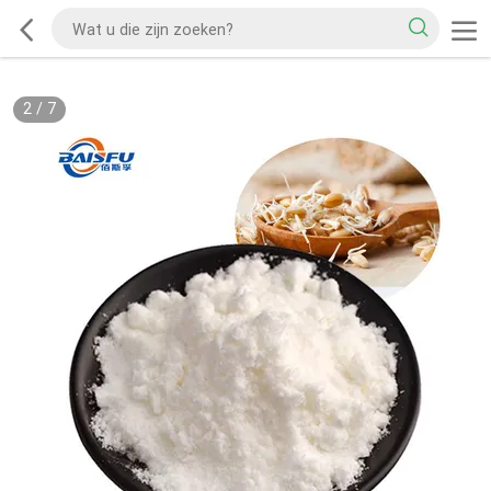
2
/
7