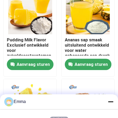
VR-show
Over ons
Pudding Milk Flavor
Ananas sap smaak
Exclusief ontwikkeld
uitsluitend ontwikkeld
Fabriekstocht
voor
voor water
zuiveldesertsystemen
gebaseerde sap drank
zoals puddingmousse
systemen met een
Aanvraag sturen
Aanvraag sturen
Kwaliteitscontrole
en melkgele met een
hoog wateroplosbare
zachte melkverbinding
heldere formule het
reproduceert
Neem contact met ons op
nauwkeurig de verse
sappige zuur-zoete
Nieuws
Emma
Voedingsmiddelenessenties