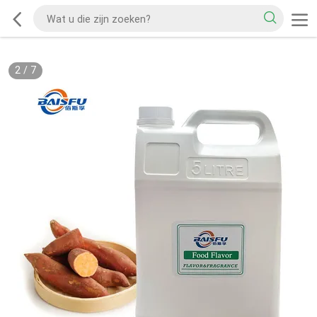
2
/
7