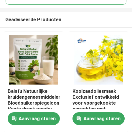
Geadviseerde Producten
Baisfu Natuurlijke
Koolzaadoliesmaak
Thuis
kruidengeneesmiddelen
Exclusief ontwikkeld
Bloedsuikerspiegelcontrole
voor voorgekookte
Vaste drank poeder
gerechten met
Producten
Moerbei blad Kudzu
eetbare olie en
Aanvraag sturen
Aanvraag sturen
wortel Ginseng Goji
Chinese
bessen Cassia zaad
kooksystemen
Video's