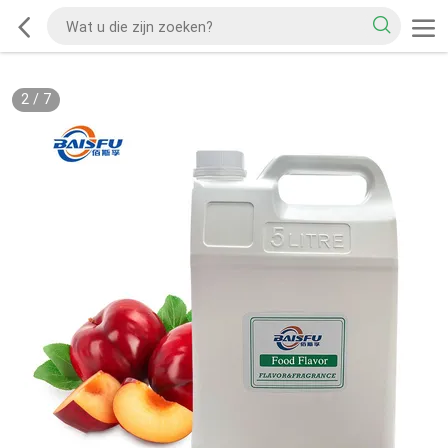
2
/
7