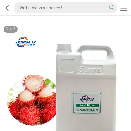
2
/
7