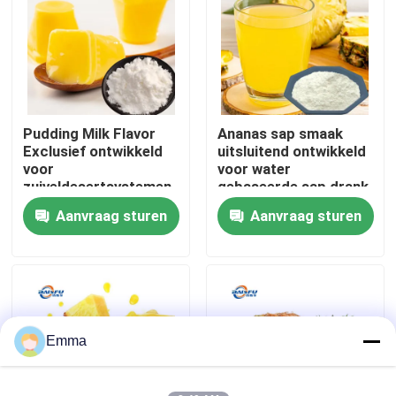
VR-show
Over ons
Pudding Milk Flavor
Ananas sap smaak
Exclusief ontwikkeld
uitsluitend ontwikkeld
Fabriekstocht
voor
voor water
zuiveldesertsystemen
gebaseerde sap drank
zoals puddingmousse
systemen met een
Aanvraag sturen
Aanvraag sturen
Kwaliteitscontrole
en melkgele met een
hoog wateroplosbare
zachte melkverbinding
heldere formule het
reproduceert
Neem contact met ons op
nauwkeurig de verse
sappige zuur-zoete
Nieuws
Emma
Voedingsmiddelenessenties