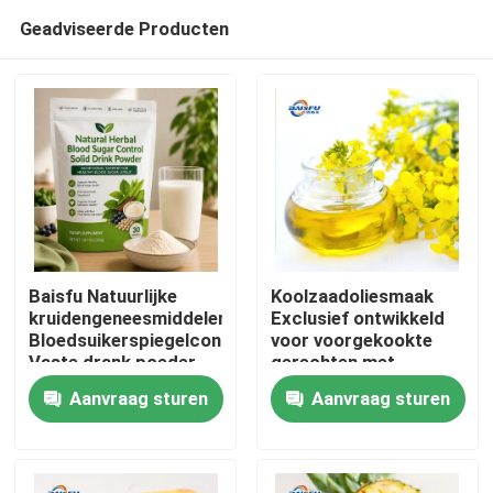
Geadviseerde Producten
Baisfu Natuurlijke
Koolzaadoliesmaak
kruidengeneesmiddelen
Exclusief ontwikkeld
Bloedsuikerspiegelcontrole
voor voorgekookte
Thuis
Vaste drank poeder
gerechten met
Moerbei blad Kudzu
eetbare olie en
Aanvraag sturen
Aanvraag sturen
wortel Ginseng Goji
Chinese
Producten
bessen Cassia zaad
kooksystemen
voor gezonde glucose
ondersteuning
Video's