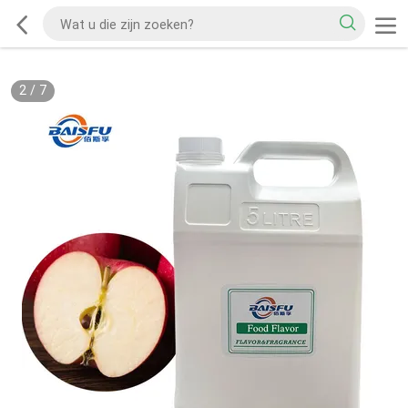
2
/
7