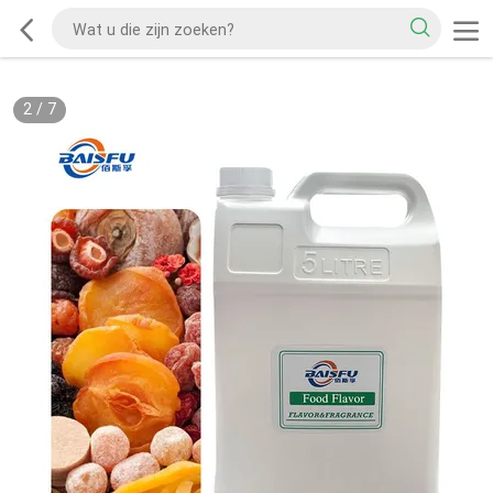
2
/
7