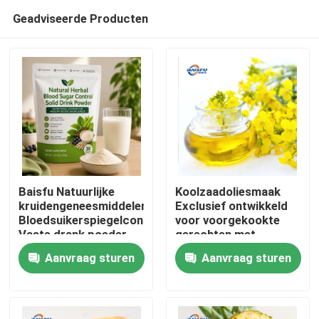
Geadviseerde Producten
Baisfu Natuurlijke
Koolzaadoliesmaak
kruidengeneesmiddelen
Exclusief ontwikkeld
Bloedsuikerspiegelcontrole
voor voorgekookte
Thuis
Vaste drank poeder
gerechten met
Moerbei blad Kudzu
eetbare olie en
Aanvraag sturen
Aanvraag sturen
wortel Ginseng Goji
Chinese
Producten
bessen Cassia zaad
kooksystemen
voor gezonde glucose
ondersteuning
Video's