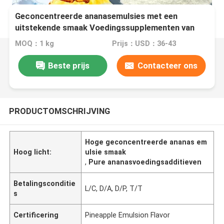
Geconcentreerde ananasemulsies met een
uitstekende smaak Voedingssupplementen van
uitstekende kwaliteit
MOQ：1 kg
Prijs：USD：36-43
Beste prijs
Contacteer ons
PRODUCTOMSCHRIJVING
Hoge geconcentreerde ananas em
Hoog licht:
ulsie smaak
,
Pure ananasvoedingsadditieven
Betalingsconditie
L/C, D/A, D/P, T/T
s
Certificering
Pineapple Emulsion Flavor