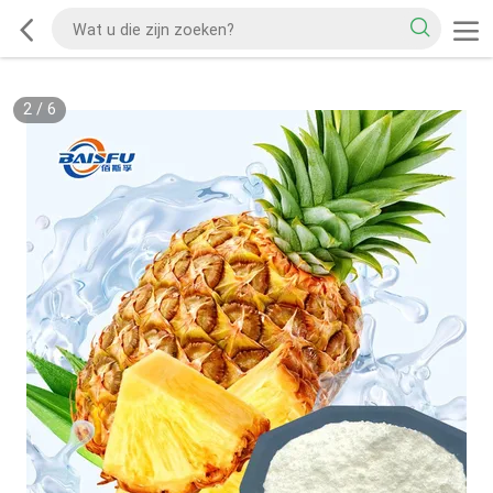
2
/
6