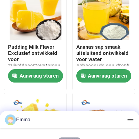
VR-show
Over ons
Pudding Milk Flavor
Ananas sap smaak
Exclusief ontwikkeld
uitsluitend ontwikkeld
Fabriekstocht
voor
voor water
zuiveldesertsystemen
gebaseerde sap drank
zoals puddingmousse
systemen met een
Aanvraag sturen
Aanvraag sturen
Kwaliteitscontrole
en melkgele met een
hoog wateroplosbare
zachte melkverbinding
heldere formule het
reproduceert
Neem contact met ons op
nauwkeurig de verse
sappige zuur-zoete
Nieuws
Emma
Voedingsmiddelenessenties