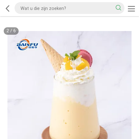
2
/
6