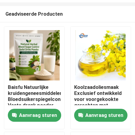
Geadviseerde Producten
Baisfu Natuurlijke
Koolzaadoliesmaak
kruidengeneesmiddelen
Exclusief ontwikkeld
Thuis
Bloedsuikerspiegelcontrole
voor voorgekookte
Vaste drank poeder
gerechten met
Moerbei blad Kudzu
eetbare olie en
Producten
Aanvraag sturen
Aanvraag sturen
wortel Ginseng Goji
Chinese
bessen Cassia zaad
kooksystemen
voor gezonde glucose
Video's