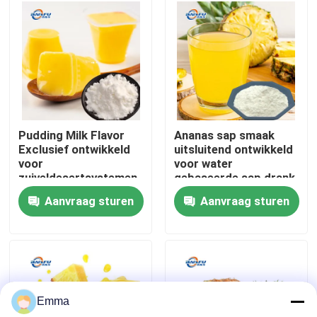
ondersteuning
VR-show
Over ons
Fabriekstocht
Pudding Milk Flavor
Ananas sap smaak
Exclusief ontwikkeld
uitsluitend ontwikkeld
voor
voor water
Kwaliteitscontrole
zuiveldesertsystemen
gebaseerde sap drank
zoals puddingmousse
systemen met een
Aanvraag sturen
Aanvraag sturen
en melkgele met een
hoog wateroplosbare
Neem contact met ons op
zachte melkverbinding
heldere formule het
reproduceert
nauwkeurig de verse
sappige zuur-zoete
Nieuws
Emma
Voedingsmiddelenessenties