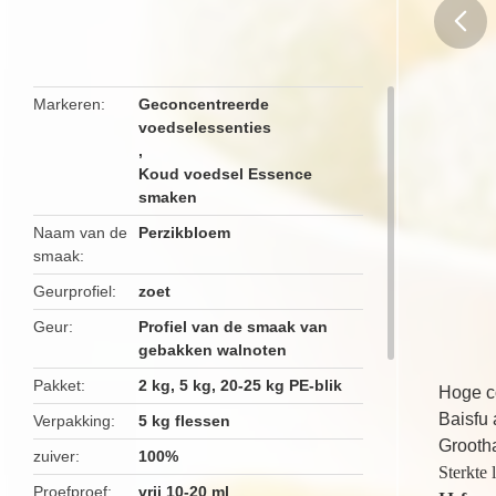
butto
Markeren
Geconcentreerde
voedselessenties
,
Koud voedsel Essence
smaken
Naam van de
Perzikbloem
smaak
Geurprofiel
zoet
Geur
Profiel van de smaak van
gebakken walnoten
Pakket
2 kg, 5 kg, 20-25 kg PE-blik
Hoge c
Baisfu
Verpakking
5 kg flessen
Grootha
zuiver
100%
Sterkte
Proefproef
vrij 10-20 ml