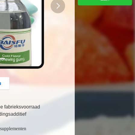
button
u
e fabrieksvoorraad
ingsadditief
ssupplementen