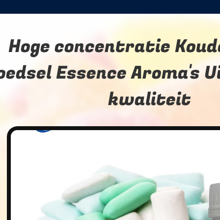
Hoge concentratie Kou
oedsel Essence Aroma's U
kwaliteit