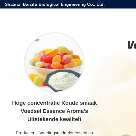
Shaanxi Baisifu Biological Engineering Co., Ltd.
V
Hoge concentratie Koude smaak
Voedsel Essence Aroma's
Uitstekende kwaliteit
Producten
-
Voedingsmiddelenessenties