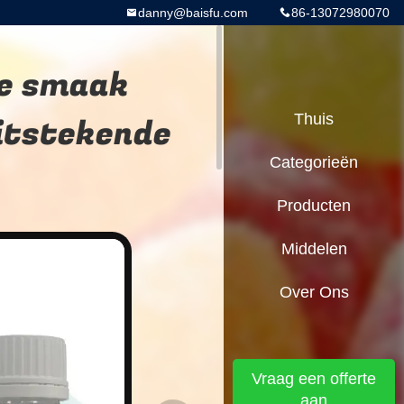
danny@baisfu.com
86-13072980070
de smaak
itstekende
Thuis
Categorieën
Producten
Middelen
Over Ons
Vraag een offerte
aan