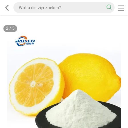
2
/
5