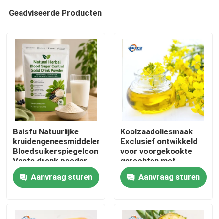
Geadviseerde Producten
Baisfu Natuurlijke
Koolzaadoliesmaak
kruidengeneesmiddelen
Exclusief ontwikkeld
Bloedsuikerspiegelcontrole
voor voorgekookte
Thuis
Vaste drank poeder
gerechten met
Moerbei blad Kudzu
eetbare olie en
Aanvraag sturen
Aanvraag sturen
wortel Ginseng Goji
Chinese
Producten
bessen Cassia zaad
kooksystemen
voor gezonde glucose
ondersteuning
Video's