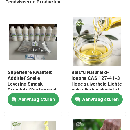
Geadviseerde Producten
Superieure Kwaliteit
Baisfu Natural α-
Additief Snelle
Ionone CAS 127-41-3
Levering Smaak
Hoge zuiverheid Lichte
Grondstoffen borneol
gele olierige vloeistof
Thuis
Food Grade Kruiden
voor voedsel smaak en
Aanvraag sturen
Aanvraag sturen
Bereid Aroma
cosmetische geur
Producten
Video's