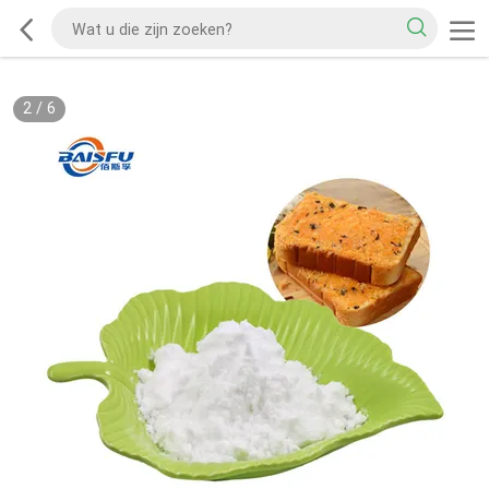
2
/
6