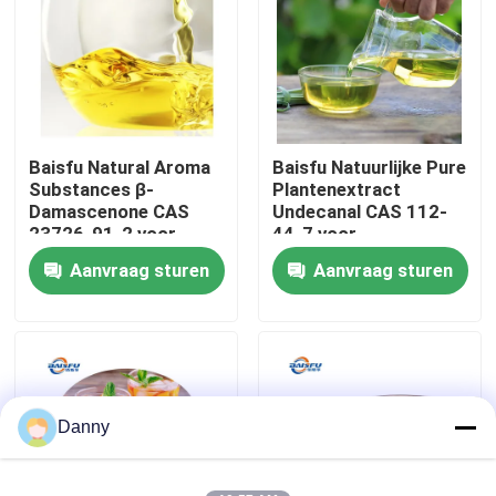
VR-show
Over ons
Baisfu Natural Aroma
Baisfu Natuurlijke Pure
Substances β-
Plantenextract
Fabriekstocht
Damascenone CAS
Undecanal CAS 112-
23726-91-2 voor
44-7 voor
voedingsmiddelen,
voedingsmiddelen
Aanvraag sturen
Aanvraag sturen
Kwaliteitscontrole
aroma's, grondstoffen
aromatiserende
en cosmetische
grondstoffen en
geuren
dagelijkse geur
Neem contact met ons op
Nieuws
Danny
Voedingsmiddelenessenties